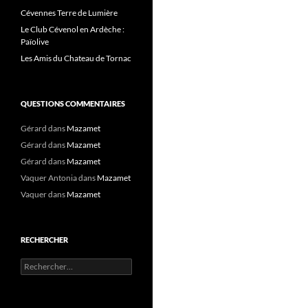
Cévennes Terre de Lumière
Le Club Cévenol en Ardèche :
Païolive
Les Amis du Chateau de Tornac
QUESTIONS COMMENTAIRES
Gérard
dans
Mazamet
Gérard
dans
Mazamet
Gérard
dans
Mazamet
Vaquer Antonia
dans
Mazamet
Vaquer
dans
Mazamet
RECHERCHER
Rechercher :