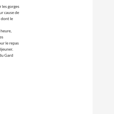
 les gorges
our cause de
 dont le
 heure,
es
our le repas
éjeuner.
 du Gard