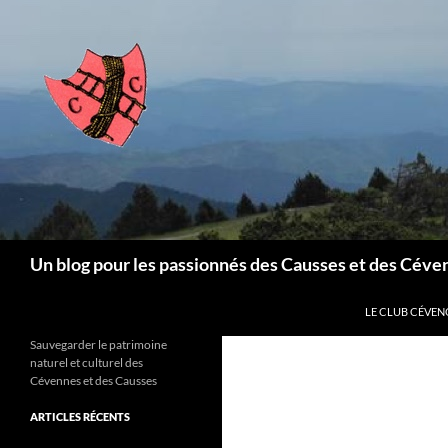
Aller
au
contenu
Recherche
Un blog pour les passionnés des Causses et des Céve
LE CLUB CÉVEN
Sauvegarder le patrimoine
naturel et culturel des
Cévennes et des Causses
ARTICLES RÉCENTS