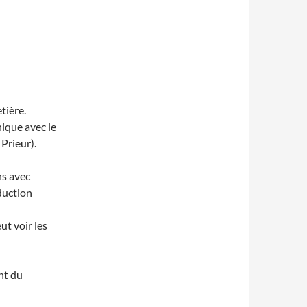
tière.
ique avec le
Prieur).
ns avec
duction
ut voir les
ant du