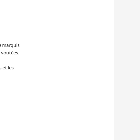
e marquis
s voutées.
 et les