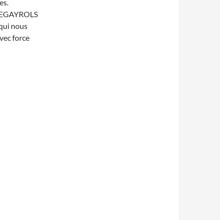
es.
U-PEGAYROLS
 qui nous
avec force