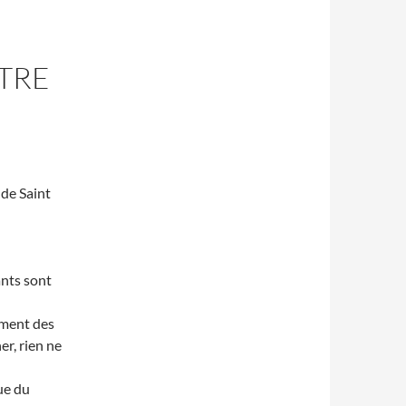
TRE
de Saint
ants sont
ement des
er, rien ne
ue du