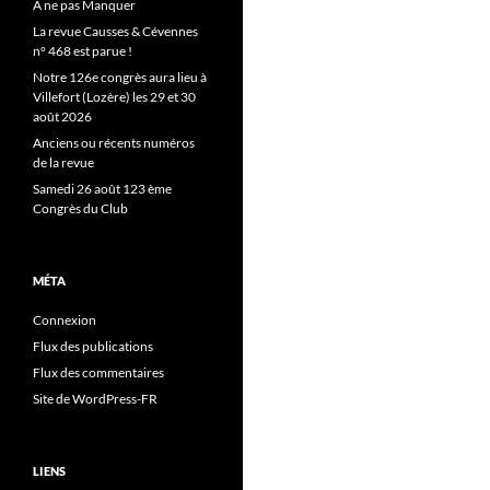
A ne pas Manquer
La revue Causses & Cévennes
n° 468 est parue !
Notre 126e congrès aura lieu à
Villefort (Lozère) les 29 et 30
août 2026
Anciens ou récents numéros
de la revue
Samedi 26 août 123 ème
Congrès du Club
MÉTA
Connexion
Flux des publications
Flux des commentaires
Site de WordPress-FR
LIENS