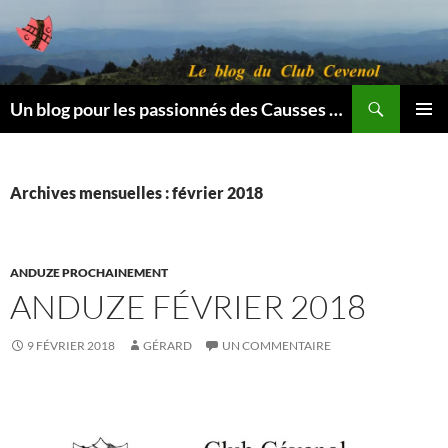
Aller
au
contenu
Recherche
Un blog pour les passionnés des Causses et des Cévennes.
MENU
PRINCI
Archives mensuelles : février 2018
ANDUZE PROCHAINEMENT
ANDUZE FÉVRIER 2018
9 FÉVRIER 2018
GÉRARD
UN COMMENTAIRE