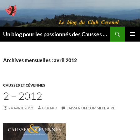
Aller
au
contenu
Recherche
Un blog pour les passionnés des Causses et des Cévennes.
MENU
PRINCI
Archives mensuelles : avril 2012
CAUSSES ET CÉVENNES
2 – 2012
24 AVRIL 2012
GÉRARD
LAISSER UN COMMENTAIRE