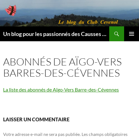
Aller
au
contenu
Recherche
Un blog pour les passionnés des Causses et des Cévennes.
MENU
PRINCI
ABONNÉS DE AÏGO-VERS
BARRES-DES-CÉVENNES
La liste des abonnés de Aïgo-Vers Barre-des-Cévennes
LAISSER UN COMMENTAIRE
Votre adresse e-mail ne sera pas publiée.
Les champs obligatoires