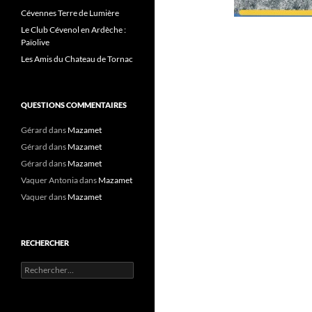
Cévennes Terre de Lumière
Le Club Cévenol en Ardèche :
Païolive
Les Amis du Chateau de Tornac
QUESTIONS COMMENTAIRES
Gérard
dans
Mazamet
Gérard
dans
Mazamet
Gérard
dans
Mazamet
Vaquer Antonia
dans
Mazamet
Vaquer
dans
Mazamet
RECHERCHER
Rechercher :