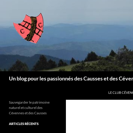
Aller
au
contenu
Recherche
Un blog pour les passionnés des Causses et des Céve
LE CLUB CÉVEN
Sauvegarder le patrimoine
naturel et culturel des
Cévennes et des Causses
ARTICLES RÉCENTS