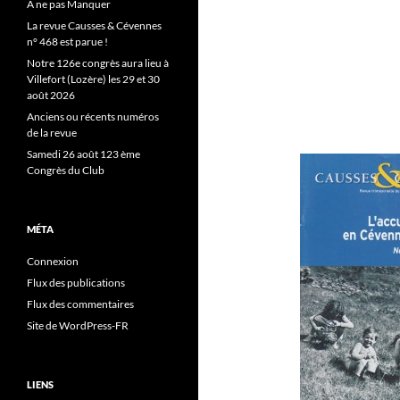
A ne pas Manquer
La revue Causses & Cévennes
n° 468 est parue !
Notre 126e congrès aura lieu à
Villefort (Lozère) les 29 et 30
août 2026
Anciens ou récents numéros
de la revue
Samedi 26 août 123 ème
Congrès du Club
MÉTA
Connexion
Flux des publications
Flux des commentaires
Site de WordPress-FR
LIENS