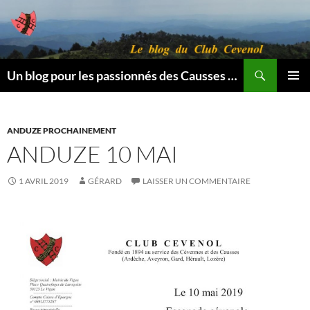
Aller
au
contenu
Recherche
Un blog pour les passionnés des Causses et des Cévennes.
MENU
PRINCI
ANDUZE PROCHAINEMENT
ANDUZE 10 MAI
1 AVRIL 2019
GÉRARD
LAISSER UN COMMENTAIRE