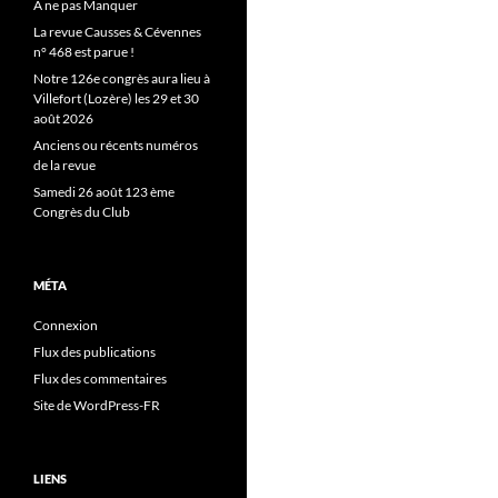
A ne pas Manquer
La revue Causses & Cévennes
n° 468 est parue !
Notre 126e congrès aura lieu à
Villefort (Lozère) les 29 et 30
août 2026
Anciens ou récents numéros
de la revue
Samedi 26 août 123 ème
Congrès du Club
MÉTA
Connexion
Flux des publications
Flux des commentaires
Site de WordPress-FR
LIENS