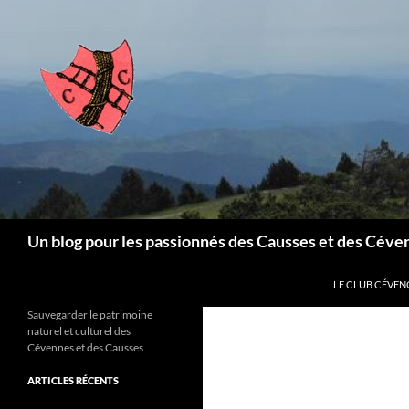
Aller
au
contenu
Recherche
Un blog pour les passionnés des Causses et des Céve
LE CLUB CÉVEN
Sauvegarder le patrimoine
naturel et culturel des
Cévennes et des Causses
ARTICLES RÉCENTS