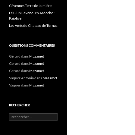
Cévennes Terre de Lumière
Le Club Cévenol en Ardèche :
Païolive
Les Amis du Chateau de Tornac
QUESTIONS COMMENTAIRES
Gérard
dans
Mazamet
Gérard
dans
Mazamet
Gérard
dans
Mazamet
Vaquer Antonia
dans
Mazamet
Vaquer
dans
Mazamet
RECHERCHER
Rechercher :