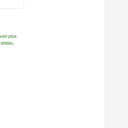
voir plus
raitées
.