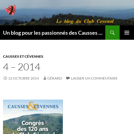
Aller
au
contenu
Recherche
Un blog pour les passionnés des Causses et des Cévennes.
MENU
PRINCI
CAUSSES ET CÉVENNES
4 – 2014
12 OCTOBRE 2014
GÉRARD
LAISSER UN COMMENTAIRE
.