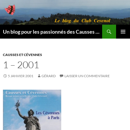
Aller
au
contenu
Recherche
Un blog pour les passionnés des Causses et des Cévennes.
MENU
PRINCI
CAUSSES ET CÉVENNES
1 – 2001
5 JANVIER 2001
GÉRARD
LAISSER UN COMMENTAIRE